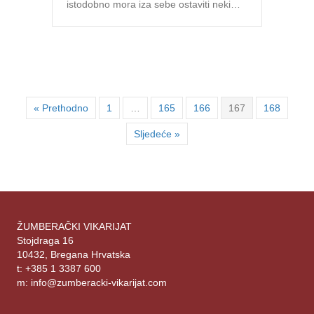
istodobno mora iza sebe ostaviti neki…
« Prethodno
1
…
165
166
167
168
Sljedeće »
ŽUMBERAČKI VIKARIJAT
Stojdraga 16
10432, Bregana Hrvatska
t: +385 1 3387 600
m: info@zumberacki-vikarijat.com