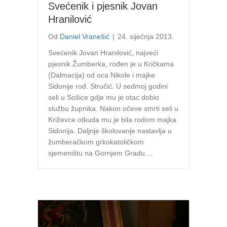
Svećenik i pjesnik Jovan
Hranilović
Od
Daniel Vranešić
|
24. siječnja 2013.
Svećenik Jovan Hranilović, najveći
pjesnik Žumberka, rođen je u Kričkama
(Dalmacija) od oca Nikole i majke
Sidonije rođ. Stručić. U sedmoj godini
seli u Sošice gdje mu je otac dobio
službu župnika. Nakon očeve smrti seli u
Križevce otkuda mu je bila rodom majka
Sidonija. Daljnje školovanje nastavlja u
žumberačkom grkokatoličkom
sjemeništu na Gornjem Gradu…