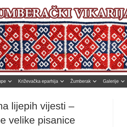
upe
Križevačka eparhija
Žumberak
Galerije
lijepih vijesti –
e velike pisanice