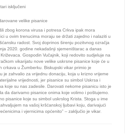
za
ari isključeni
Usprkos
svemu
 darovane velike pisanice
ima
i zbog korona virusa i potresa Crkva ipak mora
lijepih
ici u ovim trenucima moraju se držati zajedno i nalaziti u
vijesti
šćansku radost. Svoj doprinos širenju pozitvnog ozračja
–
ravnja 2020. godine nekadašnji sjemeništarac a danas
Vikarijatu
 Križevaca. Gospodin Vučajnik, koji redovito sudjeluje na
darovane
račkom vikarijatu nove velike uskrsne pisanice koje će u
velike
ih crkava u Žumberku. Biskupski vikar primio je
pisanice
u je zahvalio za vrijednu donaciju, koja u krizno vrijeme
rijalne vrijednosti, jer pisanice su simbol Uskrsa i
a koje su nas zadesile. Darovati nekome pisanicu isto je
aroda da darivamo pisanice onima koje volimo i poštujemo.
emo pisanice koje su simbol uskrslog Krista. Stoga u ime
hvaljujem na vašoj kršćanskoj ljubavi koju, darivajući
enicima i vjernicima općenito” – zaključio je vikar.