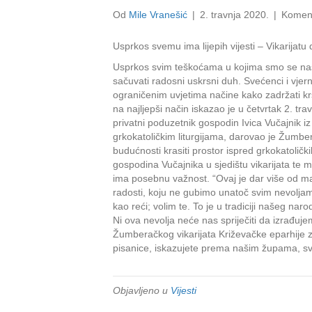
Od
Mile Vranešić
|
2. travnja 2020.
|
Koment
Usprkos svemu ima lijepih vijesti – Vikarijatu
Usprkos svim teškoćama u kojima smo se našl
sačuvati radosni uskrsni duh. Svećenci i vjern
ograničenim uvjetima načine kako zadržati kr
na najljepši način iskazao je u četvrtak 2. t
privatni poduzetnik gospodin Ivica Vučajnik iz
grkokatoličkim liturgijama, darovao je Žumbe
budućnosti krasiti prostor ispred grkokatoličk
gospodina Vučajnika u sjedištu vikarijata te m
ima posebnu važnost. “Ovaj je dar više od mate
radosti, koju ne gubimo unatoč svim nevoljam
kao reći; volim te. To je u tradiciji našeg n
Ni ova nevolja neće nas spriječiti da izrađuj
Žumberačkog vikarijata Križevačke eparhije za
pisanice, iskazujete prema našim župama, sveć
Objavljeno u
Vijesti