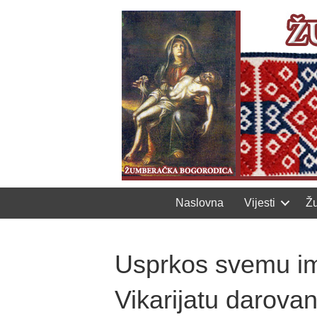
Naslovna
Vijesti
Ž
Usprkos svemu ima 
Vikarijatu darovan