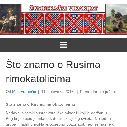
Što znamo o Rusima
rimokatolicima
za
Od
Mile Vranešić
|
11. kolovoza 2016.
|
Komentari isključeni
Što
znam
Što znamo o Rusima rimokatolicima
o
Nedavni svjetski susret katoličke mladeži koji je održan u
Rusim
Poljskoj okupio je mlade katolike iz cijelog svijeta. No jedna
rimoka
grupa mladih privukla je posebnu pozornost, radi se naime o