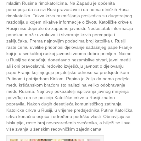
mladim Rusima rimokatolicima. Na Zapadu je općenita
percepcija da su svi Rusi pravoslavni i da nema etničkih Rusa
rimokatolika. Takva kriva razmišljanja posljedica su dugotrajnog
razdoblja u kojem nikakve informacije o životu Katoličke crkve u
Rusiji nisu dopirale do zapadne javnosti. Nedostatak informacija
ponekad može uzrokovati i stvaranje krivih percepcija i
zaključaka. Prema najnovijim podacima broj katolika u Rusiji
raste čemu uvelike pridonosi djelovanje sadašnjeg pape Franje
koji je u svekolikoj ruskoj javnosti veoma dobro primljen. Naime
u Rusiji se događaju donedavno nezamislive stvari, javni mediji
ali i oni pravoslavni, redovito izvješćuju javnost o djelovanju
pape Franje koji njeguje prijateljske odnose sa predsjednikom
Putinom i patrijarhom Kirilom. Papina je želja da nema podjela
među kršćanskom braćom što nailazi na veliko odobravanje
među Rusima. Najnoviji pokazatelji ispitivanja javnog mnijenja
potvrđuju da se pozicija Katoličke crkve u Rusiji znatno
popravila. Nakon dugih desetljeća komunističkog zatiranja
Katoličke crkve u Rusiji, u vrijeme predsjednika Putina Katolička
crkva konačno osjeća i određenu podršku vlasti. Obnavljaju se
biskupije, raste broj novozaređenih svećenika, a bilježi se i sve
više zvanja u ženskim redovničkim zajednicama.