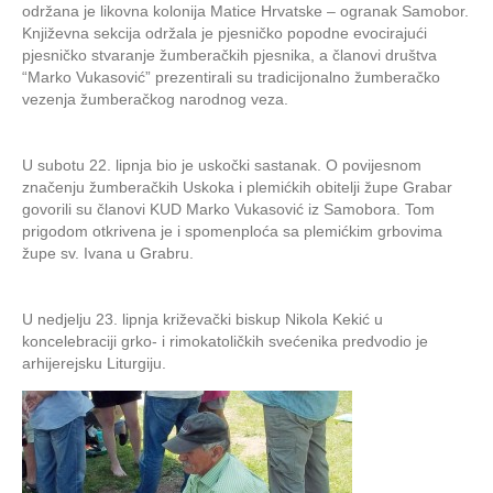
Vjere
održana je likovna kolonija Matice Hrvatske – ogranak Samobor.
u
Književna sekcija održala je pjesničko popodne evocirajući
Žumbera
pjesničko stvaranje žumberačkih pjesnika, a članovi društva
vikarijatu
“Marko Vukasović” prezentirali su tradicijonalno žumberačko
vezenja žumberačkog narodnog veza.
U subotu 22. lipnja bio je uskočki sastanak. O povijesnom
značenju žumberačkih Uskoka i plemićkih obitelji župe Grabar
govorili su članovi KUD Marko Vukasović iz Samobora. Tom
prigodom otkrivena je i spomenploća sa plemićkim grbovima
župe sv. Ivana u Grabru.
U nedjelju 23. lipnja križevački biskup Nikola Kekić u
koncelebraciji grko- i rimokatoličkih svećenika predvodio je
arhijerejsku Liturgiju.