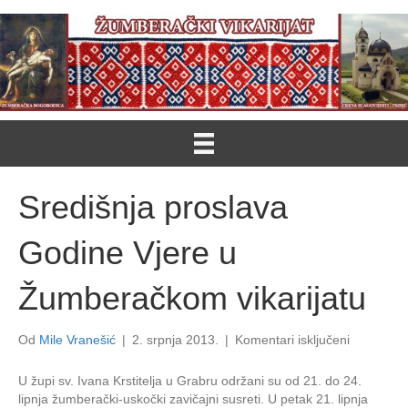
Središnja proslava
Godine Vjere u
Žumberačkom vikarijatu
za
Od
Mile Vranešić
|
2. srpnja 2013.
|
Komentari isključeni
Središnja
proslava
U župi sv. Ivana Krstitelja u Grabru održani su od 21. do 24.
Godine
lipnja žumberački-uskočki zavičajni susreti. U petak 21. lipnja