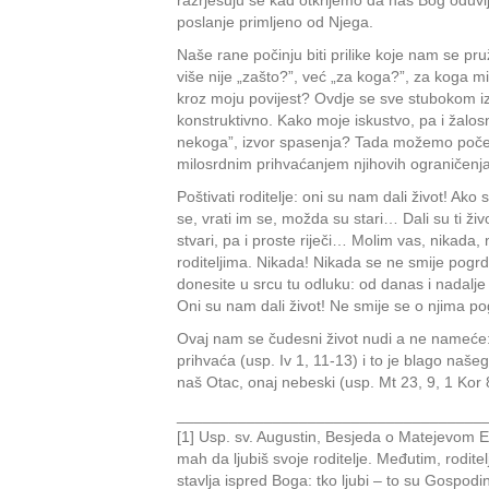
razrješuju se kad otkrijemo da nas Bog oduvij
poslanje primljeno od Njega.
Naše rane počinju biti prilike koje nam se pr
više nije „zašto?”, već „za koga?”, za koga m
kroz moju povijest? Ovdje se sve stubokom i
konstruktivno. Kako moje iskustvo, pa i žalosn
nekoga”, izvor spasenja? Tada možemo početi 
milosrdnim prihvaćanjem njihovih ograničenja
Poštivati roditelje: oni su nam dali život! Ako s
se, vrati im se, možda su stari… Dali su ti ži
stvari, pa i proste riječi… Molim vas, nikada
roditeljima. Nikada! Nikada se ne smije pogrd
donesite u srcu tu odluku: od danas i nadalje 
Oni su nam dali život! Ne smije se o njima po
Ovaj nam se čudesni život nudi a ne nameće: 
prihvaća (usp. Iv 1, 11-13) i to je blago na
naš Otac, onaj nebeski (usp. Mt 23, 9, 1 Kor 8
___________________________________
[1] Usp. sv. Augustin, Besjeda o Matejevom Evan
mah da ljubiš svoje roditelje. Međutim, roditel
stavlja ispred Boga: tko ljubi – to su Gospod