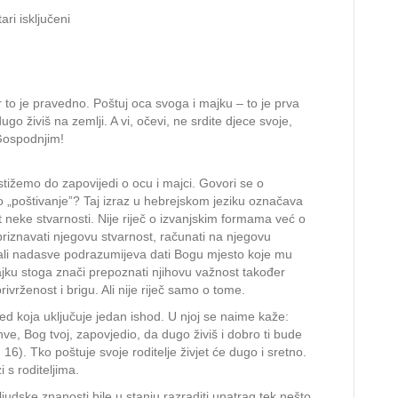
za
ri isključeni
Papa
Franjo:
Poštuj
oca
r to je pravedno. Poštuj oca svoga i majku – to je prva
svoga
go živiš na zemlji. A vi, očevi, ne srdite djece svoje,
i
Gospodnjim!
majku
svoju
tižemo do zapovijedi o ocu i majci. Govori se o
to „poštivanje”? Taj izraz u hebrejskom jeziku označava
st neke stvarnosti. Nije riječ o izvanjskim formama već o
priznavati njegovu stvarnost, računati na njegovu
 ali nadasve podrazumijeva dati Bogu mjesto koje mu
majku stoga znači prepoznati njihovu važnost također
ivrženost i brigu. Ali nije riječ samo o tome.
jed koja uključuje jedan ishod. U njoj se naime kaže:
hve, Bog tvoj, zapovjedio, da dugo živiš i dobro ti bude
 16). Tko poštuje svoje roditelje živjet će dugo i sretno.
 s roditeljima.
ljudske znanosti bile u stanju razraditi unatrag tek nešto