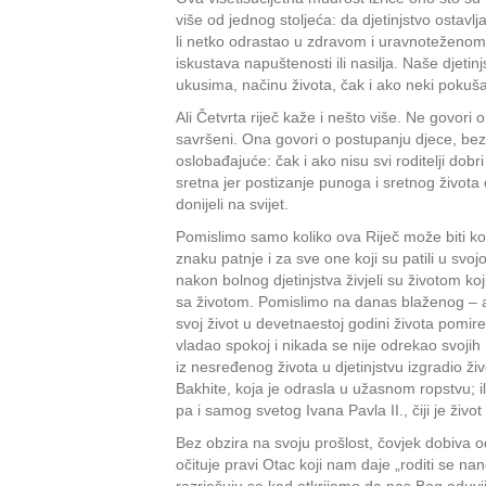
više od jednog stoljeća: da djetinjstvo ostavlja 
li netko odrastao u zdravom i uravnoteženom o
iskustava napuštenosti ili nasilja. Naše djetin
ukusima, načinu života, čak i ako neki pokušav
Ali Četvrta riječ kaže i nešto više. Ne govori 
savršeni. Ona govori o postupanju djece, bez 
oslobađajuće: čak i ako nisu svi roditelji dobr
sretna jer postizanje punoga i sretnog života
donijeli na svijet.
Pomislimo samo koliko ova Riječ može biti ko
znaku patnje i za sve one koji su patili u svo
nakon bolnog djetinjstva živjeli su životom koji
sa životom. Pomislimo na danas blaženog – a 
svoj život u devetnaestoj godini života pomi
vladao spokoj i nikada se nije odrekao svojih r
iz nesređenog života u djetinjstvu izgradio živ
Bakhite, koja je odrasla u užasnom ropstvu; il
pa i samog svetog Ivana Pavla II., čiji je živo
Bez obzira na svoju prošlost, čovjek dobiva o
očituje pravi Otac koji nam daje „roditi se n