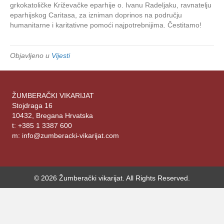
grkokatoličke Križevačke eparhije o. Ivanu Radeljaku, ravnatelju
životn
eparhijskog Caritasa, za izniman doprinos na području
djelo
humanitarne i karitativne pomoći najpotrebnijima. Čestitamo!
Objavljeno u
Vijesti
ŽUMBERAČKI VIKARIJAT
Stojdraga 16
10432, Bregana Hrvatska
t: +385 1 3387 600
m: info@zumberacki-vikarijat.com
© 2026 Žumberački vikarijat. All Rights Reserved.