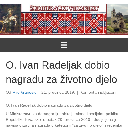
O. Ivan Radeljak dobio
nagradu za životno djelo
za
Od
Mile Vranešić
|
21. prosinca 2019.
|
Komentari isključeni
O.
Ivan
O. Ivan Radeljak dobio nagradu za životno djelo
Radelj
U Ministarstvu za demografiju, obitelj, mlade i socijalnu politiku
dobio
Republike Hrvatske, u petak 20. prosinca 2019., dodijeljena je
nagra
najviša državna nagrada u kategoriji “za životno djelo” svećeniku
za