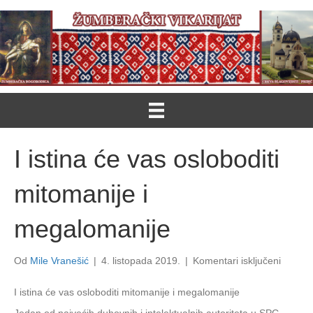
I istina će vas osloboditi
mitomanije i
megalomanije
za
Od
Mile Vranešić
|
4. listopada 2019.
|
Komentari isključeni
I
istina
I istina će vas osloboditi mitomanije i megalomanije
će
Jedan od najvećih duhovnih i intelektualnih autoriteta u SPC