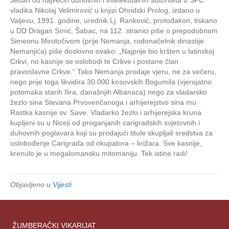
vas
vladika Nikolaj Velimirović u knjizi Ohridski Prolog, izdano u
oslobod
Valjevu, 1991. godine, urednik Lj. Ranković, protođakon, tiskano
mitoma
u DD Dragan Srnić, Šabac, na 112. stranici piše o prepodobnom
i
Simeonu Mirotočivom (prije Nemanja, rodonačelnik dinastije
megalo
Nemanjića) piše doslovno ovako: „Najprije bio kršten u latinskoj
Crkvi, no kasnije se oslobodi te Crkve i postane član
pravoslavne Crkve.“ Tako Nemanja prodaje vjeru, ne za večeru,
nego prije toga likvidira 30.000 kosovskih Bogumila (vjerojatno
potomaka starih Ilira, današnjih Albanaca) nego za vladarsko
žezlo sina Stevana Prvovenčanoga i arhijerejstvo sina mu
Rastka kasnije sv. Save. Vladarko žezlo i arhijerejska kruna
kupljeni su u Niceji od proganjanih carigradskih svjetovnih i
duhovnih poglavara koji su prodajući titule skupljali sredstva za
oslobođenje Carigrada od okupatora – križara. Sve kasnije,
krenulo je u megalomansku mitomaniju. Tek istine radi!
Objavljeno u
Vijesti
ŽUMBERAČKI VIKARIJAT