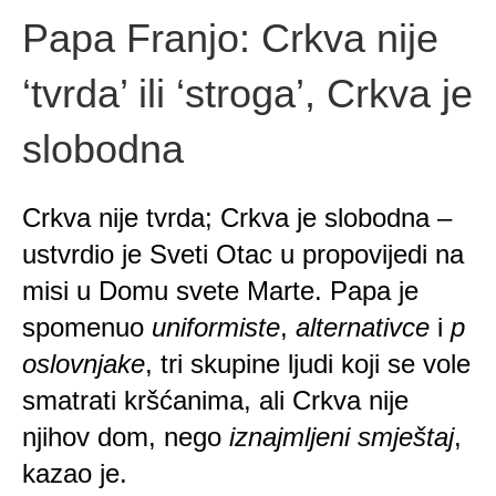
ili
Papa Franjo: Crkva nije
‘stroga’,
Crkva
je
‘tvrda’ ili ‘stroga’, Crkva je
slobodna
slobodna
Crkva nije tvrda; Crkva je slobodna –
ustvrdio je Sveti Otac u propovijedi na
misi u Domu svete Marte. Papa je
spomenuo
uniformiste
,
alternativce
i
p
oslovnjake
, tri skupine ljudi koji se vole
smatrati kršćanima, ali Crkva nije
njihov dom, nego
iznajmljeni smještaj
,
kazao je.