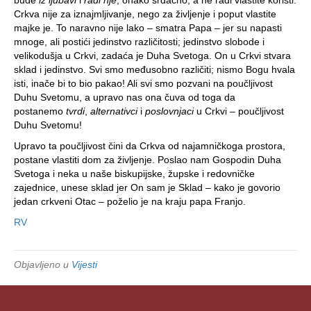
Crkva nije za iznajmljivanje, nego za življenje i poput vlastite
majke je. To naravno nije lako – smatra Papa – jer su napasti
mnoge, ali postići jedinstvo različitosti; jedinstvo slobode i
velikodušja u Crkvi, zadaća je Duha Svetoga. On u Crkvi stvara
sklad i jedinstvo. Svi smo međusobno različiti; nismo Bogu hvala
isti, inače bi to bio pakao! Ali svi smo pozvani na poučljivost
Duhu Svetomu, a upravo nas ona čuva od toga da
postanemo
tvrdi
,
alternativci
i
poslovnjaci
u Crkvi – poučljivost
Duhu Svetomu!
Upravo ta poučljivost čini da Crkva od najamničkoga prostora,
postane vlastiti dom za življenje. Poslao nam Gospodin Duha
Svetoga i neka u naše biskupijske, župske i redovničke
zajednice, unese sklad jer On sam je Sklad – kako je govorio
jedan crkveni Otac – poželio je na kraju papa Franjo.
RV
Objavljeno u
Vijesti