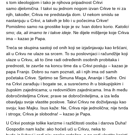
s tom ideologijom i tako je njihova pripadnost Crkvi
samo
djelomična
. I takvi su jednom nogom izvan Crkve te ni za
njih, također, Crkva ne predstavlja dom. U nekom smislu se
nastanjuju u Crkvi, a takvih je bilo i u počecima Crkve!
Pomislimo samo na gnostike koje je sv. Ivan dobro korio.
Katolici
smo; da, ali imamo te i takve ideje
. Ne dijele mišljenje koje Crkva
ima – kazao je Papa.
Treća se skupina sastoji od onih koji se izjašnjavaju kao kršćani,
ali u Crkvu ne ulaze sa srcem. To su poslovnjaci i račundžije koji
ulaze u Crkvu, ali to čine radi određenih osobnih probitaka i
prednosti, te završe na koncu time da u Crkvi posluju – kazao je
papa Franjo. Dobro su nam poznati, ali i njih ima od samih
početaka Crkve. Sjetimo se Šimuna Maga, Ananije i Safire. Oni
na Crkvi zarađuju i bogate se, a susrećemo ih u biskupijskim i
župskim zajednicama; u redovničkim zajednicama. Ima ih među
dobročiniteljima Crkve; prave se dobročiniteljima, a iza leđa
obavljaju svoje vlastite poslove. Takvi Crkvu ne doživljavaju kao
svoju; kao Majku. Isus kaže: Ne, Crkva nije jednolična; nije tvrda
i stroga; Crkva je slobodna! – kazao je Papa.
U Crkvi postoje tolike karizme i različitosti osoba i darova Duha!
Gospodin nam kaže: ako hoćeš ući u Crkvu, neka to
bude
iz
ljubavi
i
radi nje
; onako srdačno, a ne radi vlastite koristi.