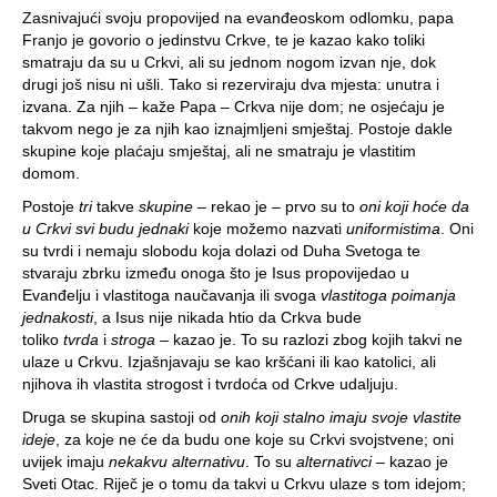
Zasnivajući svoju propovijed na evanđeoskom odlomku, papa
Franjo je govorio o jedinstvu Crkve, te je kazao kako toliki
smatraju da su u Crkvi, ali su jednom nogom izvan nje, dok
drugi još nisu ni ušli. Tako si rezerviraju dva mjesta: unutra i
izvana. Za njih – kaže Papa – Crkva nije dom; ne osjećaju je
takvom nego je za njih kao iznajmljeni smještaj. Postoje dakle
skupine koje plaćaju smještaj, ali ne smatraju je vlastitim
domom.
Postoje
tri
takve
skupine
– rekao je – prvo su to
oni koji hoće da
u Crkvi svi budu jednaki
koje možemo nazvati
uniformistima
. Oni
su tvrdi i nemaju slobodu koja dolazi od Duha Svetoga te
stvaraju zbrku između onoga što je Isus propovijedao u
Evanđelju i vlastitoga naučavanja ili svoga
vlastitoga poimanja
jednakosti
, a Isus nije nikada htio da Crkva bude
toliko
tvrda
i
stroga
– kazao je. To su razlozi zbog kojih takvi ne
ulaze u Crkvu. Izjašnjavaju se kao kršćani ili kao katolici, ali
njihova ih vlastita strogost i tvrdoća od Crkve udaljuju.
Druga se skupina sastoji od
onih koji stalno imaju svoje vlastite
ideje
, za koje ne će da budu one koje su Crkvi svojstvene; oni
uvijek imaju
nekakvu
alternativu
. To su
alternativci
– kazao je
Sveti Otac. Riječ je o tomu da takvi u Crkvu ulaze s tom idejom;