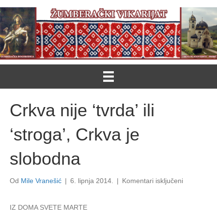
Crkva nije ‘tvrda’ ili
‘stroga’, Crkva je
slobodna
za
Od
Mile Vranešić
|
6. lipnja 2014.
|
Komentari isključeni
Crkva
nije
IZ DOMA SVETE MARTE
‘tvrda’