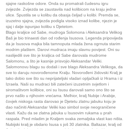
sjajne raskošne odore. Onda su promatrali čudesnu igru
zvijezde. Zvijezda se zaustavila nad kolibicom na kraju jedne
ulice. Spustila se u kolibu da obasja čeljad u kolibi. Premda se,
izuzetno sjajna, zvijezda podigla visoko iznad kolibe, njezin je
sjaj i dalje ispunjao kolibu s Djetetom.
Blago kraljice od Sabe, mudroga Solomona i Aleksandra Velikog
Baš je bio trinaesti dan od rođenja Isusova. Legenda pripovijeda
da je Isusova majka bila tamnoputa mlada žena ogrnuta starim
modrim plaštem. Darovi mudraca imaju slavnu povijest. Oni su
naslijedili sve što je kraljica od Sabe darovala mudrome
Salomonu, a što je kasnije prisvojio Aleksandar Veliki.
Salomonovu blagu su dodali i sve blago Aleksandra Velikoga, da
sve to daruju novorođenome Kralju. Novorođeni židovski Kralj je
tako dobio sve što su neprijateljski vladari opljačkali iz Hrama i iz
Izraela. Naši su mudraci bili zatečeni izuzetnim svjetlom i
siromaštvom kolibice, oni su Isusu darovali samo ono što se
prvo našlo u njihovim vrećama. Melhior, kralj Nubije i Arabije,
čovjek niskoga rasta darovao je Djetetu zlatnu jabuku koju je
dao načiniti Aleksandar Veliki kao simbol svoje neograničene
vlasti. Kažu da se zlatna jabuka u Isusovim rukama u prah
raspala. Pred mladim je Kraljem svaka zemaljska vlast kao ništa.
Nubijski kralj je obdario Isusa s još 30 zlatnika. Baltazar, kralj od