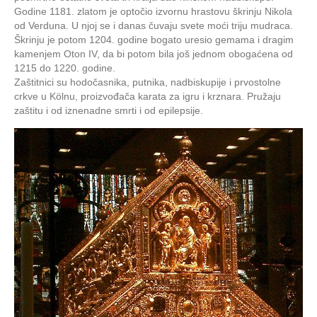
Godine 1181. zlatom je optočio izvornu hrastovu škrinju Nikola
od Verduna. U njoj se i danas čuvaju svete moći triju mudraca.
Škrinju je potom 1204. godine bogato uresio gemama i dragim
kamenjem Oton IV, da bi potom bila još jednom obogaćena od
1215 do 1220. godine.
Zaštitnici su hodočasnika, putnika, nadbiskupije i prvostolne
crkve u Kölnu, proizvođača karata za igru i krznara. Pružaju
zaštitu i od iznenadne smrti i od epilepsije.