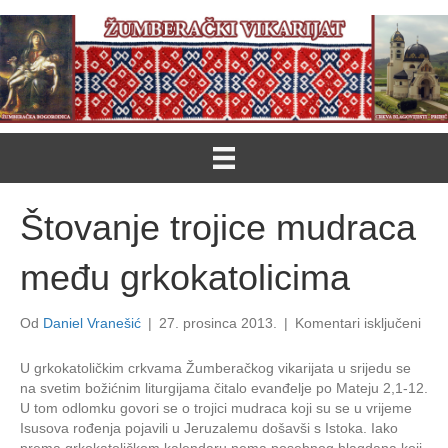
Štovanje trojice mudraca
među grkokatolicima
za
Od
Daniel Vranešić
|
27. prosinca 2013.
|
Komentari isključeni
Štov
troji
U grkokatoličkim crkvama Žumberačkog vikarijata u srijedu se
mud
na svetim božićnim liturgijama čitalo evanđelje po Mateju 2,1-12.
međ
U tom odlomku govori se o trojici mudraca koji su se u vrijeme
grko
Isusova rođenja pojavili u Jeruzalemu došavši s Istoka. Iako
prema grkokatoličkom kalendaru nema posebnog blagdana koji