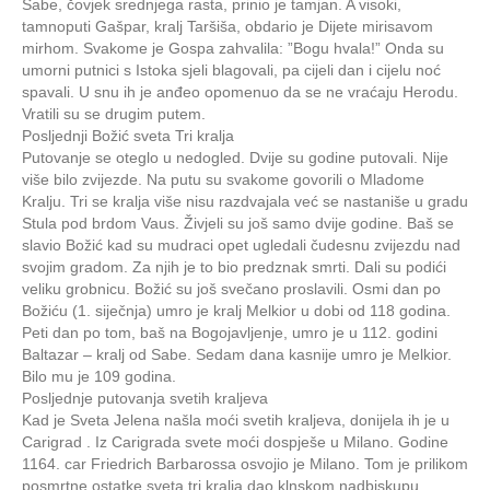
Sabe, čovjek srednjega rasta, prinio je tamjan. A visoki,
tamnoputi Gašpar, kralj Taršiša, obdario je Dijete mirisavom
mirhom. Svakome je Gospa zahvalila: ”Bogu hvala!” Onda su
umorni putnici s Istoka sjeli blagovali, pa cijeli dan i cijelu noć
spavali. U snu ih je anđeo opomenuo da se ne vraćaju Herodu.
Vratili su se drugim putem.
Posljednji Božić sveta Tri kralja
Putovanje se oteglo u nedogled. Dvije su godine putovali. Nije
više bilo zvijezde. Na putu su svakome govorili o Mladome
Kralju. Tri se kralja više nisu razdvajala već se nastaniše u gradu
Stula pod brdom Vaus. Živjeli su još samo dvije godine. Baš se
slavio Božić kad su mudraci opet ugledali čudesnu zvijezdu nad
svojim gradom. Za njih je to bio predznak smrti. Dali su podići
veliku grobnicu. Božić su još svečano proslavili. Osmi dan po
Božiću (1. siječnja) umro je kralj Melkior u dobi od 118 godina.
Peti dan po tom, baš na Bogojavljenje, umro je u 112. godini
Baltazar – kralj od Sabe. Sedam dana kasnije umro je Melkior.
Bilo mu je 109 godina.
Posljednje putovanja svetih kraljeva
Kad je Sveta Jelena našla moći svetih kraljeva, donijela ih je u
Carigrad . Iz Carigrada svete moći dospješe u Milano. Godine
1164. car Friedrich Barbarossa osvojio je Milano. Tom je prilikom
posmrtne ostatke sveta tri kralja dao klnskom nadbiskupu.