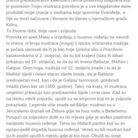
je posvećen Trojici mudraca potrebno je u ove blagdanske dane
produbiti svoje znanje o osobama koje spominje Evanđelje, a
čije su moći sačuvane i štovane do danas u njemačkom gradu
Kölnu.
Tri životne dobi, dvije rase i zvijezda
Premda im sveti Matej u izvještaju o Isusovu rođenju ne navodi
ni imena, ni broja mudraca (maga) s Istoka, kršćanska tradicija
je počela vjerovati da ih je bilo troje (prema slici u Priscilinim
katakombama iz 2. stoljeća), da su bili kraljevi (tako ih slikari
prikazuju od 10. stoljeća), te da su im imena Baltazar, Melhior i
Gašpar. Osim toga, tradicija od 12. stoljeća znade i to da je
Melhior sijedi i ćelavi starac sijede brade, da je Baltazar
sredovječan muž, kao i da je Gašpar tamnoputi, golobradi
mladić (tako bar od 1300. godine). Tako, na kraju, tri mudraca
umjetnici prikazuju kao predstavnike bijele i crne rase. Kad su
na Istoku otkrili zvijezdu, uputili su se smjerom koji im je zvijezda
pokazivala. Legenda više znade od Biblije: mudraci su u
Jeruzalemu doznali od Židova gdje se Isus rodio u Betlehemu.
Putujući za zvijezdom došli su do mjesta gdje je anđeo pastirima
navijestio Isusovo rođenje. Tamo su obdarili pastire koji su im
ispripovjedili događaj Isusova rođenja. Veseli su bili mudraci kad
su ih pastiri uputili k mjestu gdje je bio Isus. Obukli su svoje