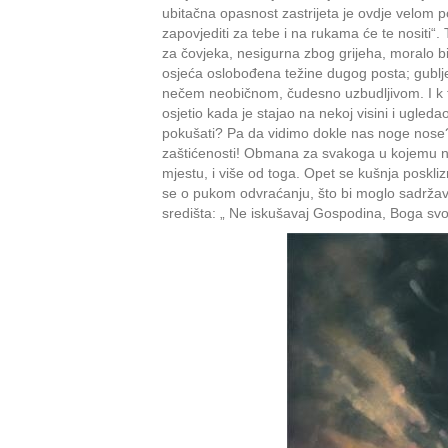
ubitačna opasnost zastrijeta je ovdje velom po
zapovjediti za tebe i na rukama će te nositi“.
za čovjeka, nesigurna zbog grijeha, moralo bi
osjeća oslobođena težine dugog posta; gublj
nečem neobičnom, čudesno uzbudljivom. I k t
osjetio kada je stajao na nekoj visini i ugle
pokušati? Pa da vidimo dokle nas noge nose
zaštićenosti! Obmana za svakoga u kojemu nem
mjestu, i više od toga. Opet se kušnja poskliz
se o pukom odvraćanju, što bi moglo sadržava
središta: „ Ne iskušavaj Gospodina, Boga svo