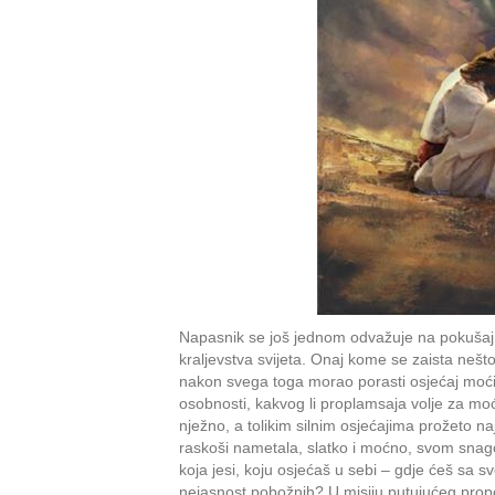
Napasnik se još jednom odvažuje na pokušaj:
kraljevstva svijeta. Onaj kome se zaista nešto
nakon svega toga morao porasti osjećaj moći,
osobnosti, kakvog li proplamsaja volje za moć!
nježno, a tolikim silnim osjećajima prožeto na
raskoši nametala, slatko i moćno, svom snagom
koja jesi, koju osjećaš u sebi – gdje ćeš sa 
nejasnost pobožnih? U misiju putujućeg propo