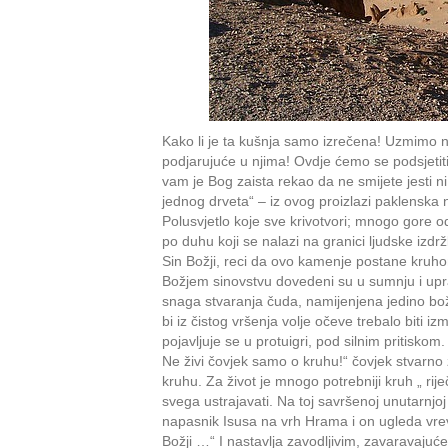
Kako li je ta kušnja samo izrečena! Uzmimo na 
podjarujuće u njima! Ovdje ćemo se podsjetiti 
vam je Bog zaista rekao da ne smijete jesti ni
jednog drveta“ – iz ovog proizlazi paklenska n
Polusvjetlo koje sve krivotvori; mnogo gore od 
po duhu koji se nalazi na granici ljudske izd
Sin Božji, reci da ovo kamenje postane kruhom
Božjem sinovstvu dovedeni su u sumnju i upra
snaga stvaranja čuda, namijenjena jedino bož
bi iz čistog vršenja volje očeve trebalo biti 
pojavljuje se u protuigri, pod silnim pritiskom
Ne živi čovjek samo o kruhu!“ čovjek stvarno ž
kruhu. Za život je mnogo potrebniji kruh „ rije
svega ustrajavati. Na toj savršenoj unutarnjo
napasnik Isusa na vrh Hrama i on ugleda vrev
Božji …“ I nastavlja zavodljivim, zavaravaju