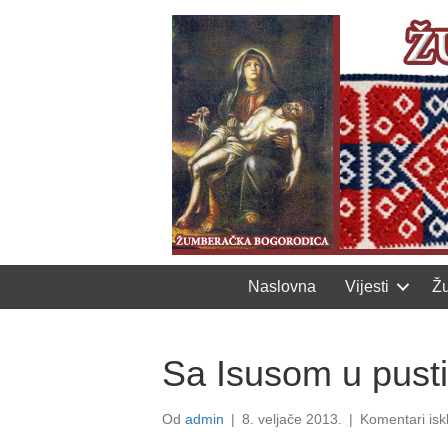
Naslovna
Vijesti
Ž
Sa Isusom u pusti
Od
admin
|
8. veljače 2013.
|
Komentari isk