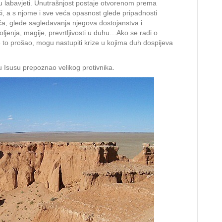
nju labavjeti. Unutrašnjost postaje otvorenom prema
, a s njome i sve veća opasnost glede pripadnosti
ća, glede sagledavanja njegova dostojanstva i
ljenja, magije, prevrtljivosti u duhu…Ako se radi o
e to prošao, mogu nastupiti krize u kojima duh dospijeva
 Isusu prepoznao velikog protivnika.