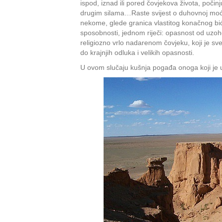
ispod, iznad ili pored čovjekova života, poči
drugim silama…Raste svijest o duhovnoj moći
nekome, glede granica vlastitog konačnog bi
sposobnosti, jednom riječi: opasnost od uzoho
religiozno vrlo nadarenom čovjeku, koji je sv
do krajnjih odluka i velikih opasnosti.
U ovom slučaju kušnja pogađa onoga koji je u