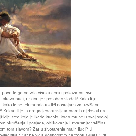
 povede ga na vrlo visoku goru i pokaza mu sva
 takova nudi, uistinu je sposoban vladati! Kako li je
 kako le se tek moralo uzdići dostojanstvo uzvišene
 Kakao li je ta dragocjenost svijeta morala djelovati na
jživlje srce koje je ikada kucalo, kada mu se u svoj svojoj
 okruženja i posjeda, oblikovanja i stvaranja: veličina
svom tom slavom? Zar u životarenje malih ljudi? U
vjednika? Zar ne vidiš gospodstvo na tronu svijeta? Bit