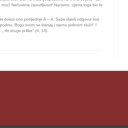
 i moć! Nečuvena zavodljivost! Naravno, cijena toga bio bi
a dolazi ono posljednje ili – ili. Sada slijedi odgovor koji
spodinu, Bogu svom se klanjaj i njemu jedinom služi!“ I
 do druge prilike“ (4, 13).