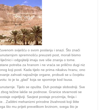
uvenom sviješću o svom poslanju i snazi. Što znači
s unutarnjom spremnošću preuzeti post, morali bismo
ječnici i odgojitelji imaju sve više znanja o tome.
tane potreba za hranom i ne vraća se prilično dugi niz
 onog koji posti. Kada tijelo ne prima nikakvu hranu, ono
jevanje zahvati najvažnije organe, probudi se u čovjeku
votu: to je ta „glad“ koja se spominje kod Isusa.
nutarnje. Tijelo se opušta. Duh postaje slobodniji. Sve
a zbog težine lakše se podnose. Granice stvarnosti se
je osjetljiviji. Savjest postaje prozirnija, finija i
e…Zaštitni mehanizmi prirodne živahnosti koji štite
ga što mu prijeti prevelikom brzinom, svega što je