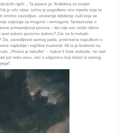
božnih riječi: „ Ta pisano je: Anđelima će svojim
 Trik je vrlo oštar; točno je pogođeno ono mjesto koje bi
ti smrtno zavodljivo: unutarnje lebdenje ćudi koja se
enje osjećaja za moguće i nemoguće; fantaziranje o
ome primamljivost ponora – tko nije već nešto slično
dao pod sobom ponornu dubinu? Zar ne bi trebalo
? Da, zavodljivost samog pada, prekrivena naputkom o
a najdublje i najčišće budnosti. Ali ta je budnost na
nula: „Pisano je također“ – kakve li čiste slobode, ne radi
ti još neku vezu, već o odgovoru koji dolazi iz samog
jega!“