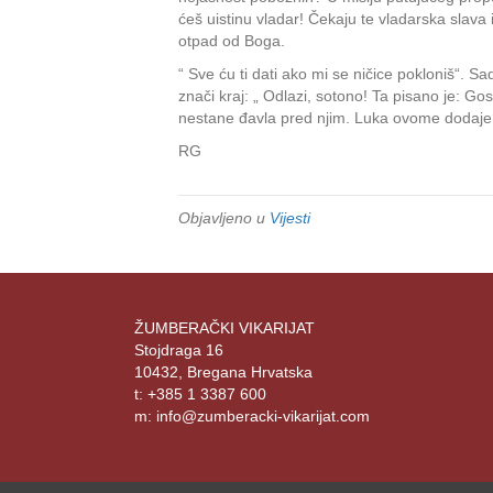
ćeš uistinu vladar! Čekaju te vladarska slava
otpad od Boga.
“ Sve ću ti dati ako mi se ničice pokloniš“. Sad
znači kraj: „ Odlazi, sotono! Ta pisano je: Go
nestane đavla pred njim. Luka ovome dodaje: „
RG
Objavljeno u
Vijesti
ŽUMBERAČKI VIKARIJAT
Stojdraga 16
10432, Bregana Hrvatska
t: +385 1 3387 600
m: info@zumberacki-vikarijat.com