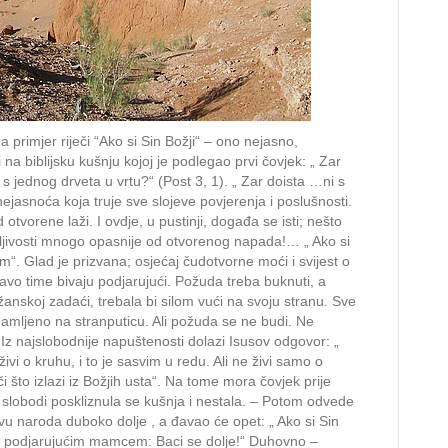
primjer riječi “Ako si Sin Božji“ – ono nejasno,
na biblijsku kušnju kojoj je podlegao prvi čovjek: „ Zar
 s jednog drveta u vrtu?“ (Post 3, 1). „ Zar doista …ni s
ejasnoća koja truje sve slojeve povjerenja i poslušnosti.
otvorene laži. I ovdje, u pustinji, događa se isti; nešto
ržljivosti mnogo opasnije od otvorenog napada!… „ Ako si
“. Glad je prizvana; osjećaj čudotvorne moći i svijest o
vo time bivaju podjarujući. Požuda treba buknuti, a
anskoj zadaći, trebala bi silom vući na svoju stranu. Sve
izmamljeno na stranputicu. Ali požuda se ne budi. Ne
. Iz najslobodnije napuštenosti dolazi Isusov odgovor: „
ivi o kruhu, i to je sasvim u redu. Ali ne živi samo o
či što izlazi iz Božjih usta“. Na tome mora čovjek prije
j slobodi poskliznula se kušnja i nestala. – Potom odvede
u naroda duboko dolje , a đavao će opet: „ Ako si Sin
će podjarujućim mamcem: Baci se dolje!“ Duhovno –