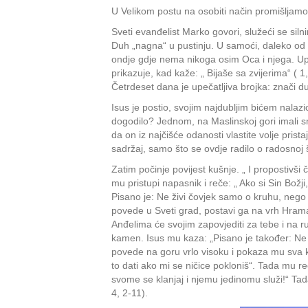
U Velikom postu na osobiti način promišljam
Sveti evanđelist Marko govori, služeći se siln
Duh „nagna“ u pustinju. U samoći, daleko od
ondje gdje nema nikoga osim Oca i njega. Upr
prikazuje, kad kaže: „ Bijaše sa zvijerima“ ( 1
Četrdeset dana je upečatljiva brojka: znači d
Isus je postio, svojim najdubljim bićem nalazi
dogodilo? Jednom, na Maslinskoj gori imali sm
da on iz najčišće odanosti vlastite volje prist
sadržaj, samo što se ovdje radilo o radosnoj š
Zatim počinje povijest kušnje. „ I propostivši
mu pristupi napasnik i reče: „ Ako si Sin Bož
Pisano je: Ne živi čovjek samo o kruhu, nego o
povede u Sveti grad, postavi ga na vrh Hrama i
Anđelima će svojim zapovjediti za tebe i na 
kamen. Isus mu kaza: „Pisano je također: N
povede na goru vrlo visoku i pokaza mu sva kra
to dati ako mi se ničice pokloniš“. Tada mu r
svome se klanjaj i njemu jedinomu služi!“ Tada g
4, 2-11).