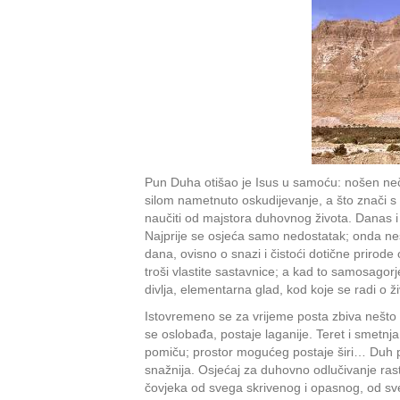
Pun Duha otišao je Isus u samoću: nošen neč
silom nametnuto oskudijevanje, a što znači 
naučiti od majstora duhovnog života. Danas i li
Najprije se osjeća samo nedostatak; onda nes
dana, ovisno o snazi i čistoći dotične prirode
troši vlastite sastavnice; a kad to samosagor
divlja, elementarna glad, kod koje se radi o ži
Istovremeno se za vrijeme posta zbiva nešto u
se oslobađa, postaje laganije. Teret i smetnj
pomiču; prostor mogućeg postaje širi… Duh posta
snažnija. Osjećaj za duhovno odlučivanje rast
čovjeka od svega skrivenog i opasnog, od sve