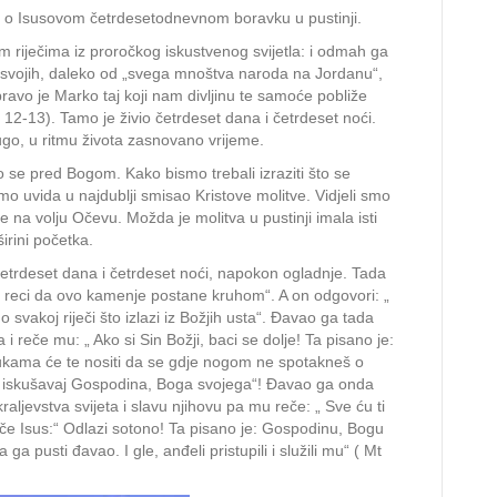
Isusom
o o Isusovom četrdesetodnevnom boravku u pustinji.
u
im riječima iz proročkog iskustvenog svijetla: i odmah ga
pustinji
 svojih, daleko od „svega mnoštva naroda na Jordanu“,
avo je Marko taj koji nam divljinu te samoće pobliže
, 12-13). Tamo je živio četrdeset dana i četrdeset noći.
ugo, u ritmu života zasnovano vrijeme.
o se pred Bogom. Kako bismo trebali izraziti što se
o uvida u najdublji smisao Kristove molitve. Vidjeli smo
aje na volju Očevu. Možda je molitva u pustinji imala isti
irini početka.
 četrdeset dana i četrdeset noći, napokon ogladnje. Tada
ji, reci da ovo kamenje postane kruhom“. A on odgovori: „
 svakoj riječi što izlazi iz Božjih usta“. Đavao ga tada
 reče mu: „ Ako si Sin Božji, baci se dolje! Ta pisano je:
rukama će te nositi da se gdje nogom ne spotakneš o
e iskušavaj Gospodina, Boga svojega“! Đavao ga onda
ljevstva svijeta i slavu njihovu pa mu reče: „ Sve ću ti
eče Isus:“ Odlazi sotono! Ta pisano je: Gospodinu, Bogu
a pusti đavao. I gle, anđeli pristupili i služili mu“ ( Mt