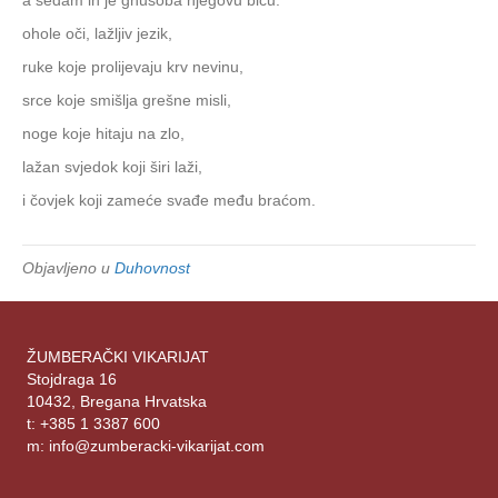
ohole oči, lažljiv jezik,
ruke koje prolijevaju krv nevinu,
srce koje smišlja grešne misli,
noge koje hitaju na zlo,
lažan svjedok koji širi laži,
i čovjek koji zameće svađe među braćom.
Objavljeno u
Duhovnost
ŽUMBERAČKI VIKARIJAT
Stojdraga 16
10432, Bregana Hrvatska
t: +385 1 3387 600
m: info@zumberacki-vikarijat.com