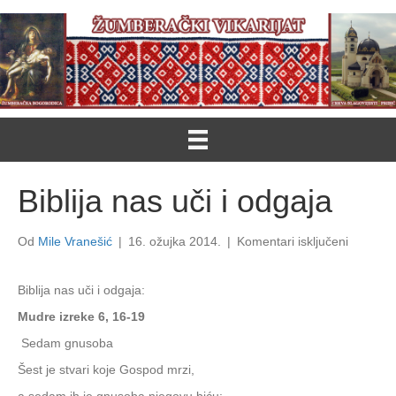
Biblija nas uči i odgaja
za
Od
Mile Vranešić
|
16. ožujka 2014.
|
Komentari isključeni
Biblija
nas
Biblija nas uči i odgaja:
uči
i
Mudre izreke 6, 16-19
odgaja
Sedam gnusoba
Šest je stvari koje Gospod mrzi,
a sedam ih je gnusoba njegovu biću: